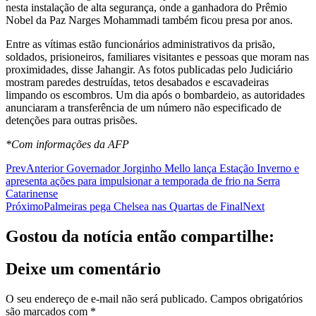
nesta instalação de alta segurança, onde a ganhadora do Prêmio
Nobel da Paz Narges Mohammadi também ficou presa por anos.
Entre as vítimas estão funcionários administrativos da prisão,
soldados, prisioneiros, familiares visitantes e pessoas que moram nas
proximidades, disse Jahangir. As fotos publicadas pelo Judiciário
mostram paredes destruídas, tetos desabados e escavadeiras
limpando os escombros. Um dia após o bombardeio, as autoridades
anunciaram a transferência de um número não especificado de
detenções para outras prisões.
*Com informações da AFP
Prev
Anterior
Governador Jorginho Mello lança Estação Inverno e
apresenta ações para impulsionar a temporada de frio na Serra
Catarinense
Próximo
Palmeiras pega Chelsea nas Quartas de Final
Next
Gostou da notícia então compartilhe:
Deixe um comentário
O seu endereço de e-mail não será publicado.
Campos obrigatórios
são marcados com
*