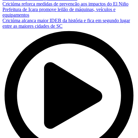
Criciúma reforça medidas de prevenção aos impactos do El Niño
Prefeitura de Içara promove leilão de máquinas, veículos e
equipamentos
Criciúma alcança maior IDEB da história e fica em segundo lugar
entre as maiores cidades de SC