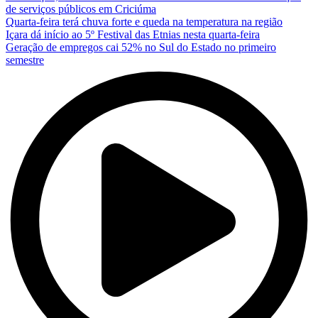
de serviços públicos em Criciúma
Quarta-feira terá chuva forte e queda na temperatura na região
Içara dá início ao 5º Festival das Etnias nesta quarta-feira
Geração de empregos cai 52% no Sul do Estado no primeiro
semestre