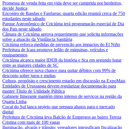
Promessa de venda feita em vida deve ser cumprida por herdeiros,
decide Justiça
Encontro de Bandas e Fanfarras: quarta edição reunirá cerca de 750
estudantes neste sábado
Parque Astronômico de Criciúma terá programação especial de Dia
dos Pais neste sábado
Câmara de Criciúma aprova requerimento que solicita informações
sobre a atuação da Vigilância Sanitária
Criciúma reforça medidas de prevenção aos impactos do El Niño
Prefeitura de Içara promove leilão de máquinas, veículos e
equipamentos
Criciúma alcança maior IDEB da história e fica em segundo lugar
entre as maiores cidades de SC
Criciúma oferece nova chance para quitar débitos com 99% de
desconto sobre juros e multas
Cultura, propósito e crescimento estarão em discussão na ExpoMais
Entidades de Urussanga devem regularizar documentação para
manter Título de Utilidade Pública
Gabinete Itinerante mantém ritmo intenso de serviços na região da
Quarta Linha
Cocal do Sul lança projeto que prepara alunos para o mercado
digital
Prefeitura de Criciúma leva Balcão de Empregos ao bairro Tereza
Cristina com mais de 100 vagas
Iluminação, alvarás e trânsito: vereadores intensificam fiscalização