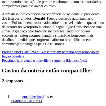
monitorando a situação de perto e colaborando com as autoridades
competentes para esclarecer os fatos.
Além disso, pouco depois da ocorrência do acidente, o presidente
dos Estados Unidos,
Donald Trump
,declarou acompanhar o
caso. “Fui totalmente informado sobre o terrível acidente que acabou
de ocorrer no Aeroporto Nacional Reagan. Que Deus abençoe suas
almas. Agradeço pelo trabalho incrível realizado por nossos
socorristas. Estou acompanhando a situação e fornecerei mais
detalhes à medida que surgirem”, afirmou o republicano em
comunicação divulgada pela Casa Branca.
Prev
Anterior
Criciúma e Celesc firmam parceria para remoção de
fiação obsoleta
Próximo
Tigre vence o Joinville e segue na liderança
Next
Gostou da notícia então compartilhe:
2 respostas
zoritoler imol
disse:
08/08/2025 às 02:33