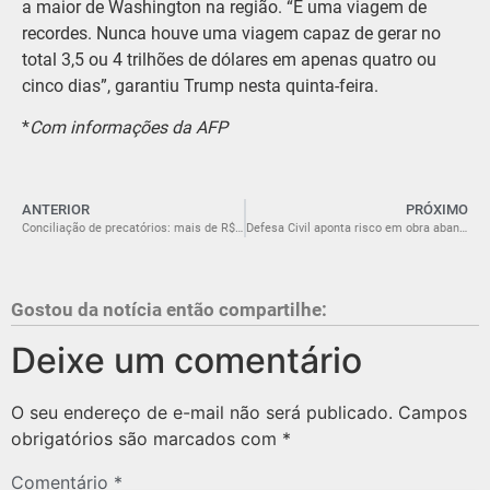
a maior de Washington na região. “É uma viagem de
recordes. Nunca houve uma viagem capaz de gerar no
total 3,5 ou 4 trilhões de dólares em apenas quatro ou
cinco dias”, garantiu Trump nesta quinta-feira.
*
Com informações da AFP
ANTERIOR
PRÓXIMO
Conciliação de precatórios: mais de R$ 377 milhões estão disponíveis para pagamento de credores do Estado
Defesa Civil aponta risco em obra abandonada no Centro de Criciúma e recomenda intervenção emergencial
Gostou da notícia então compartilhe:
Deixe um comentário
O seu endereço de e-mail não será publicado.
Campos
obrigatórios são marcados com
*
Comentário
*