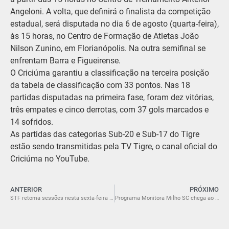
Angeloni. A volta, que definirá o finalista da competição
estadual, será disputada no dia 6 de agosto (quarta-feira),
às 15 horas, no Centro de Formação de Atletas João
Nilson Zunino, em Florianópolis. Na outra semifinal se
enfrentam Barra e Figueirense.
O Criciúma garantiu a classificação na terceira posição
da tabela de classificação com 33 pontos. Nas 18
partidas disputadas na primeira fase, foram dez vitórias,
três empates e cinco derrotas, com 37 gols marcados e
14 sofridos.
As partidas das categorias Sub-20 e Sub-17 do Tigre
estão sendo transmitidas pela TV Tigre, o canal oficial do
Criciúma no YouTube.
ANTERIOR
PRÓXIMO
STF retoma sessões nesta sexta-feira após recesso de julho
Programa Monitora Milho SC chega ao aplicativo Epagri MOB