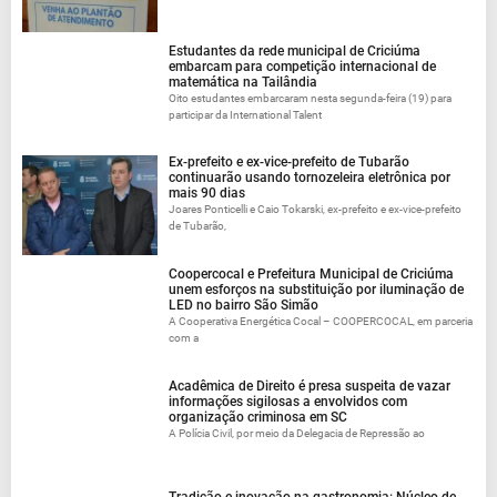
Estudantes da rede municipal de Criciúma
embarcam para competição internacional de
matemática na Tailândia
Oito estudantes embarcaram nesta segunda-feira (19) para
participar da International Talent
Ex-prefeito e ex-vice-prefeito de Tubarão
continuarão usando tornozeleira eletrônica por
mais 90 dias
Joares Ponticelli e Caio Tokarski, ex-prefeito e ex-vice-prefeito
de Tubarão,
Coopercocal e Prefeitura Municipal de Criciúma
unem esforços na substituição por iluminação de
LED no bairro São Simão
A Cooperativa Energética Cocal – COOPERCOCAL, em parceria
com a
Acadêmica de Direito é presa suspeita de vazar
informações sigilosas a envolvidos com
organização criminosa em SC
A Polícia Civil, por meio da Delegacia de Repressão ao