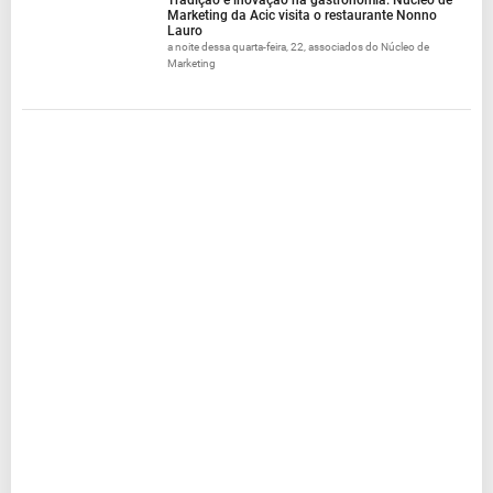
Tradição e inovação na gastronomia: Núcleo de
Marketing da Acic visita o restaurante Nonno
Lauro
a noite dessa quarta-feira, 22, associados do Núcleo de
Marketing