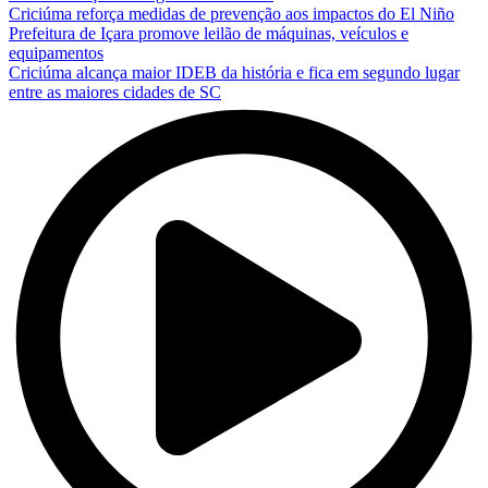
Criciúma reforça medidas de prevenção aos impactos do El Niño
Prefeitura de Içara promove leilão de máquinas, veículos e
equipamentos
Criciúma alcança maior IDEB da história e fica em segundo lugar
entre as maiores cidades de SC