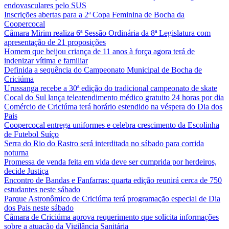
endovasculares pelo SUS
Inscrições abertas para a 2ª Copa Feminina de Bocha da
Coopercocal
Câmara Mirim realiza 6ª Sessão Ordinária da 8ª Legislatura com
apresentação de 21 proposições
Homem que beijou criança de 11 anos à força agora terá de
indenizar vítima e familiar
Definida a sequência do Campeonato Municipal de Bocha de
Criciúma
Urussanga recebe a 30ª edição do tradicional campeonato de skate
Cocal do Sul lança teleatendimento médico gratuito 24 horas por dia
Comércio de Criciúma terá horário estendido na véspera do Dia dos
Pais
Coopercocal entrega uniformes e celebra crescimento da Escolinha
de Futebol Suíço
Serra do Rio do Rastro será interditada no sábado para corrida
noturna
Promessa de venda feita em vida deve ser cumprida por herdeiros,
decide Justiça
Encontro de Bandas e Fanfarras: quarta edição reunirá cerca de 750
estudantes neste sábado
Parque Astronômico de Criciúma terá programação especial de Dia
dos Pais neste sábado
Câmara de Criciúma aprova requerimento que solicita informações
sobre a atuação da Vigilância Sanitária