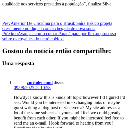
qualidade nos serviços prestados à população”, finaliza Silva.
Prev
Anterior
De Criciúma para o Brasil: Saíra Básico projeta
crescimento no digital com a chegada de nova sócia
Próximo
Avança acordo com o Paraná para por fim ao processo
sobre os royalties do petróleo
Next
Gostou da notícia então compartilhe:
Uma resposta
zoritoler imol
disse:
09/08/2025 às 10:58
Howdy! I know this is kinda off topic however I’d figured I’d
ask. Would you be interested in exchanging links or maybe
guest writing a blog post or vice-versa? My site addresses a
lot of the same subjects as yours and I feel we could greatly
benefit from each other. If you might be interested feel free to
send me an e-mail. I look forward to hearing from you!