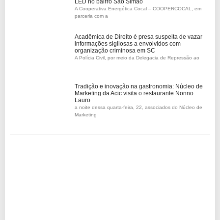
LED no bairro São Simão
A Cooperativa Energética Cocal – COOPERCOCAL, em
parceria com a
Acadêmica de Direito é presa suspeita de vazar
informações sigilosas a envolvidos com
organização criminosa em SC
A Polícia Civil, por meio da Delegacia de Repressão ao
Tradição e inovação na gastronomia: Núcleo de
Marketing da Acic visita o restaurante Nonno
Lauro
a noite dessa quarta-feira, 22, associados do Núcleo de
Marketing