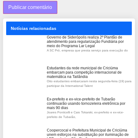
Notícias relacionadas
Governo de Siderópolis realiza 2º Plantão de
atendimento para regularização Fundiária por
meio do Programa Lar Legal
A SC Pró, empresa que presta serviço para execução do
Estudantes da rede municipal de Criciúma
embarcam para competição internacional de
matemática na Tailândia
Oito estudantes embarcaram nesta segunda-feira (19) para
participar da International Talent
Ex-prefeito e ex-vice-prefeito de Tubarão
continuarão usando tornozeleira eletrônica por
mais 90 dias
Joares Ponticelli e Caio Tokarski, ex-prefeito e ex-vice-
prefeito de Tubarão,
Coopercocal e Prefeitura Municipal de Criciúma
unem esforços na substituição por iluminação de