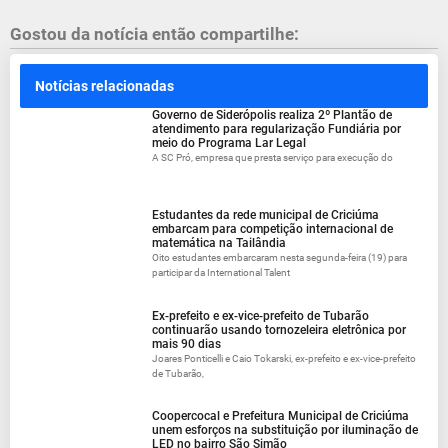
Gostou da notícia então compartilhe:
Notícias relacionadas
Governo de Siderópolis realiza 2º Plantão de
atendimento para regularização Fundiária por
meio do Programa Lar Legal
A SC Pró, empresa que presta serviço para execução do
Estudantes da rede municipal de Criciúma
embarcam para competição internacional de
matemática na Tailândia
Oito estudantes embarcaram nesta segunda-feira (19) para
participar da International Talent
Ex-prefeito e ex-vice-prefeito de Tubarão
continuarão usando tornozeleira eletrônica por
mais 90 dias
Joares Ponticelli e Caio Tokarski, ex-prefeito e ex-vice-prefeito
de Tubarão,
Coopercocal e Prefeitura Municipal de Criciúma
unem esforços na substituição por iluminação de
LED no bairro São Simão