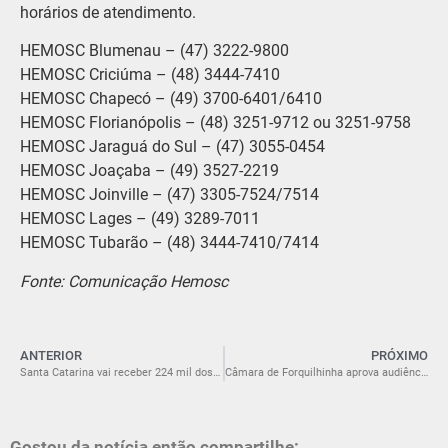
horários de atendimento.
HEMOSC Blumenau – (47) 3222-9800
HEMOSC Criciúma – (48) 3444-7410
HEMOSC Chapecó – (49) 3700-6401/6410
HEMOSC Florianópolis – (48) 3251-9712 ou 3251-9758
HEMOSC Jaraguá do Sul – (47) 3055-0454
HEMOSC Joaçaba – (49) 3527-2219
HEMOSC Joinville – (47) 3305-7524/7514
HEMOSC Lages – (49) 3289-7011
HEMOSC Tubarão – (48) 3444-7410/7414
Fonte: Comunicação Hemosc
ANTERIOR
PRÓXIMO
Santa Catarina vai receber 224 mil doses da vacina contra a gripe
Câmara de Forquilhinha aprova audiência pública sobre abastecimento de água
Gostou da notícia então compartilhe: