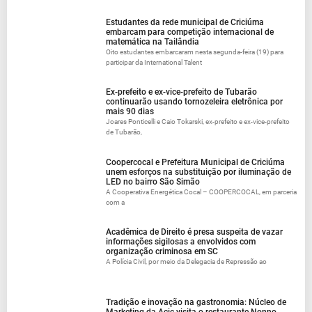
Estudantes da rede municipal de Criciúma
embarcam para competição internacional de
matemática na Tailândia
Oito estudantes embarcaram nesta segunda-feira (19) para
participar da International Talent
Ex-prefeito e ex-vice-prefeito de Tubarão
continuarão usando tornozeleira eletrônica por
mais 90 dias
Joares Ponticelli e Caio Tokarski, ex-prefeito e ex-vice-prefeito
de Tubarão,
Coopercocal e Prefeitura Municipal de Criciúma
unem esforços na substituição por iluminação de
LED no bairro São Simão
A Cooperativa Energética Cocal – COOPERCOCAL, em parceria
com a
Acadêmica de Direito é presa suspeita de vazar
informações sigilosas a envolvidos com
organização criminosa em SC
A Polícia Civil, por meio da Delegacia de Repressão ao
Tradição e inovação na gastronomia: Núcleo de
Marketing da Acic visita o restaurante Nonno