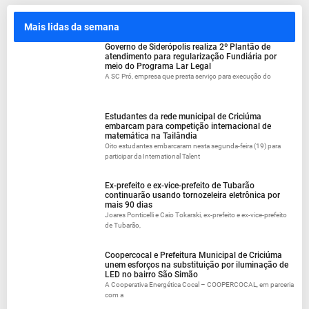
Mais lidas da semana
Governo de Siderópolis realiza 2º Plantão de
atendimento para regularização Fundiária por
meio do Programa Lar Legal
A SC Pró, empresa que presta serviço para execução do
Estudantes da rede municipal de Criciúma
embarcam para competição internacional de
matemática na Tailândia
Oito estudantes embarcaram nesta segunda-feira (19) para
participar da International Talent
Ex-prefeito e ex-vice-prefeito de Tubarão
continuarão usando tornozeleira eletrônica por
mais 90 dias
Joares Ponticelli e Caio Tokarski, ex-prefeito e ex-vice-prefeito
de Tubarão,
Coopercocal e Prefeitura Municipal de Criciúma
unem esforços na substituição por iluminação de
LED no bairro São Simão
A Cooperativa Energética Cocal – COOPERCOCAL, em parceria
com a