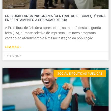
CRICIÚMA LANÇA PROGRAMA “CENTRAL DO RECOMEÇO” PARA
ENFRENTAMENTO À SITUAÇÃO DE RUA
A Prefeitura de Criciúma apresentou, na manhã desta segunda-
feira (15), durante coletiva de imprensa, um novo programa
voltado ao atendimento e à ressocialização da população
LEIA MAIS »
15/12/2025
SOCIAL E POLÍTICAS PÚBLICAS