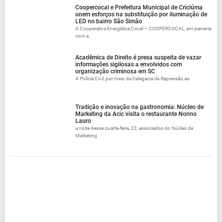
Coopercocal e Prefeitura Municipal de Criciúma
unem esforços na substituição por iluminação de
LED no bairro São Simão
A Cooperativa Energética Cocal – COOPERCOCAL, em parceria
com a
Acadêmica de Direito é presa suspeita de vazar
informações sigilosas a envolvidos com
organização criminosa em SC
A Polícia Civil, por meio da Delegacia de Repressão ao
Tradição e inovação na gastronomia: Núcleo de
Marketing da Acic visita o restaurante Nonno
Lauro
a noite dessa quarta-feira, 22, associados do Núcleo de
Marketing