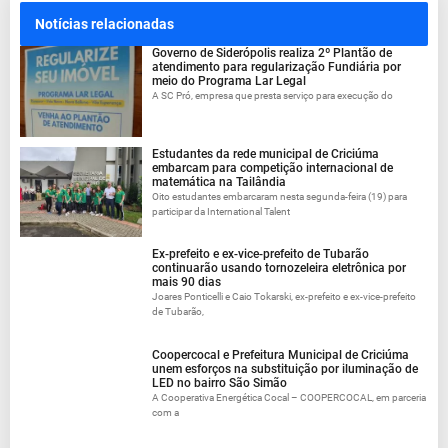
Notícias relacionadas
Governo de Siderópolis realiza 2º Plantão de
atendimento para regularização Fundiária por
meio do Programa Lar Legal
A SC Pró, empresa que presta serviço para execução do
Estudantes da rede municipal de Criciúma
embarcam para competição internacional de
matemática na Tailândia
Oito estudantes embarcaram nesta segunda-feira (19) para
participar da International Talent
Ex-prefeito e ex-vice-prefeito de Tubarão
continuarão usando tornozeleira eletrônica por
mais 90 dias
Joares Ponticelli e Caio Tokarski, ex-prefeito e ex-vice-prefeito
de Tubarão,
Coopercocal e Prefeitura Municipal de Criciúma
unem esforços na substituição por iluminação de
LED no bairro São Simão
A Cooperativa Energética Cocal – COOPERCOCAL, em parceria
com a