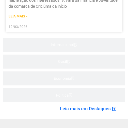
habilitação dos interessados A Vara da Infância e Juventude
da comarca de Criciúma dá início
LEIA MAIS »
12/03/2026
Internacional
Brasil
Economia
Politica
Leia mais em Destaques