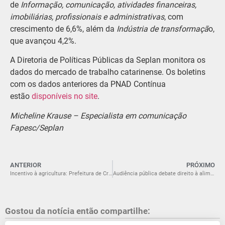
de
Informação, comunicação, atividades financeiras,
imobiliárias, profissionais e administrativas
, com
crescimento de 6,6%, além da
Indústria de transformaçã
o,
que avançou 4,2%.
A Diretoria de Políticas Públicas da Seplan monitora os
dados do mercado de trabalho catarinense. Os boletins
com os dados anteriores da PNAD Contínua
estão
disponíveis no site
.
Micheline Krause – Especialista em comunicação
Fapesc/Seplan
ANTERIOR
PRÓXIMO
Incentivo à agricultura: Prefeitura de Criciúma disponibiliza sementes de pastagem com 50% de desconto a produtores rurais
Audiência pública debate direito à alimentação e políticas para população vulnerável em SC
Gostou da notícia então compartilhe: