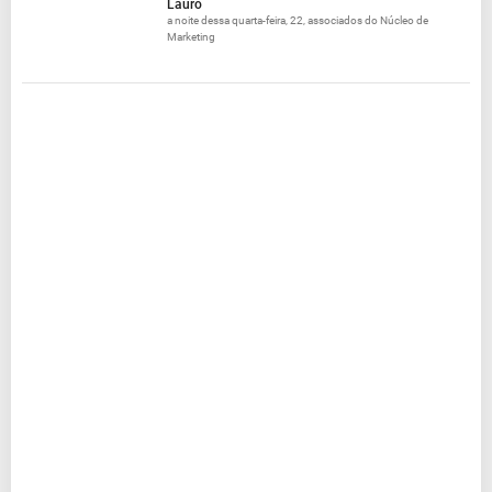
Lauro
a noite dessa quarta-feira, 22, associados do Núcleo de
Marketing