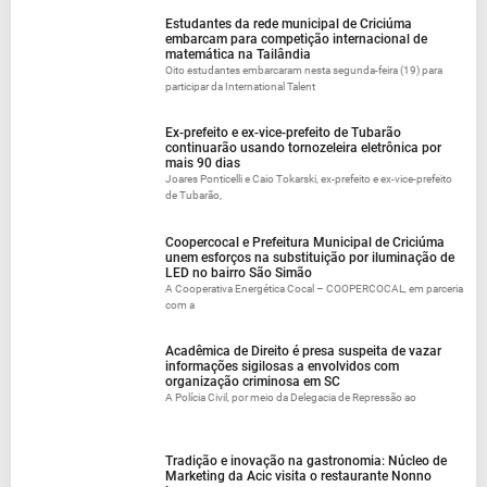
Estudantes da rede municipal de Criciúma
embarcam para competição internacional de
matemática na Tailândia
Oito estudantes embarcaram nesta segunda-feira (19) para
participar da International Talent
Ex-prefeito e ex-vice-prefeito de Tubarão
continuarão usando tornozeleira eletrônica por
mais 90 dias
Joares Ponticelli e Caio Tokarski, ex-prefeito e ex-vice-prefeito
de Tubarão,
Coopercocal e Prefeitura Municipal de Criciúma
unem esforços na substituição por iluminação de
LED no bairro São Simão
A Cooperativa Energética Cocal – COOPERCOCAL, em parceria
com a
Acadêmica de Direito é presa suspeita de vazar
informações sigilosas a envolvidos com
organização criminosa em SC
A Polícia Civil, por meio da Delegacia de Repressão ao
Tradição e inovação na gastronomia: Núcleo de
Marketing da Acic visita o restaurante Nonno