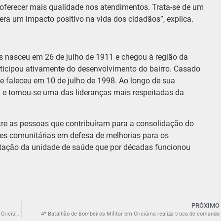
 oferecer mais qualidade nos atendimentos. Trata-se de um
era um impacto positivo na vida dos cidadãos”, explica.
s nasceu em 26 de julho de 1911 e chegou à região da
rticipou ativamente do desenvolvimento do bairro. Casado
 e faleceu em 10 de julho de 1998. Ao longo de sua
” e tornou-se uma das lideranças mais respeitadas da
ntre as pessoas que contribuíram para a consolidação do
ções comunitárias em defesa de melhorias para os
antação da unidade de saúde que por décadas funcionou
PRÓXIMO
Juceli Sebastião Alano (PSD) toma posse como vereador na Câmara de Criciúma
4º Batalhão de Bombeiros Militar em Criciúma realiza troca de comando