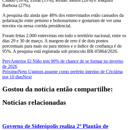
Caiado (39%), Zema (35%), Renan Santos (28%) e Joaquim
Barbosa (27%).
A pesquisa diz ainda que 48% dos entrevistados estão cansados da
polarização entre petismo e bolsonarismo e gostariam de ver uma
terceira via nessa corrida presidencial.
Foram feitas 2.000 entrevistas em todo o território nacional, entre os
dias 29 e 30 de março. A margem de erro é de dois pontos
porcentuais para mais ou para menos e o índice de confiança é de
95%. A pesquisa está registrada sob protocolo BR-05864/2026.
Prev
Anterior
El Niño tem 90% de chance de se formar no inverno
de 2026
Próximo
Neto Uggioni assume como prefeito interino de Criciúma
por 10 dias
Next
Gostou da notícia então compartilhe:
Notícias relacionadas
Governo de Siderópolis realiza 2º Plantão de