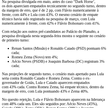
Na pesquisa divulgada em maio, antes do caso “Dark Horse’,
os dois apareciam empatados tecnicamente no segundo turno, dentro
da margem de erro, que é de 2 pp, com Flávio numericamente à
frente, com 44% e Lula com 43%. O mesmo cenário de empate
técnico havia sido registrado na pesquisa de março, com Lula
numericamente à frente, com 42% e Flávio Bolsonaro com 41%.
Com relação aos outros pré-candidatos ao Palácio do Planalto, a
pesquisa divulgada nesta segunda-feira mostra o seguinte no cenário
de primeiro turno:
Renan Santos (Missão) e Ronaldo Caiado (PSD) pontuam 6%
cada;
Romeu Zema (Novo) tem 4%;
Aécio Neves (PSDB) e Joaquim Barbosa (DC) registram 3%
cada;
Nas projeções de segundo turno, o cenário mais apertado para Lula
seria contra Ronaldo Caiado e Romeu Zema. Contra o ex-
governador de Goiás, Lula e Caiado aparecem empatados
com 43% cada. Contra Romeu Zema, há empate técnico, dentro da
margem de erro, com Lula pontuando 43% e Zema 40%.
No quesito rejeição, Lula e Flávio Bolsonaro aparecem na liderança
com 48% cada um. Eles são seguidos por: Aécio Neves (45%),