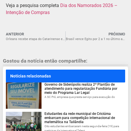
Veja a pesquisa completa
Dia dos Namorados 2026 –
Intenção de Compras
ANTERIOR
PRÓXIMO
Orleans recebe etapa do Catarinense e abertura do Sul-Brasileiro de Motocross nos dias 27 e 28 de junho
Brasil vence Egito por 2 a 1 no último amistoso antes do Mundial
Gostou da notícia então compartilhe:
Notícias relacionadas
Governo de Siderópolis realiza 2º Plantão de
atendimento para regularização Fundiária por
meio do Programa Lar Legal
A SC Pró, empresa que presta serviço para execução do
Estudantes da rede municipal de Criciúma
embarcam para competição internacional de
matemática na Tailândia
Oito estudantes embarcaram nesta segunda-feira (19) para
participar da International Talent