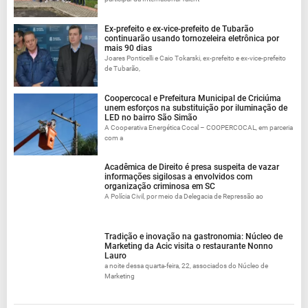
Ex-prefeito e ex-vice-prefeito de Tubarão
continuarão usando tornozeleira eletrônica por
mais 90 dias
Joares Ponticelli e Caio Tokarski, ex-prefeito e ex-vice-prefeito
de Tubarão,
Coopercocal e Prefeitura Municipal de Criciúma
unem esforços na substituição por iluminação de
LED no bairro São Simão
A Cooperativa Energética Cocal – COOPERCOCAL, em parceria
com a
Acadêmica de Direito é presa suspeita de vazar
informações sigilosas a envolvidos com
organização criminosa em SC
A Polícia Civil, por meio da Delegacia de Repressão ao
Tradição e inovação na gastronomia: Núcleo de
Marketing da Acic visita o restaurante Nonno
Lauro
a noite dessa quarta-feira, 22, associados do Núcleo de
Marketing