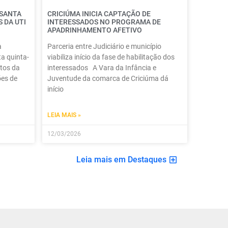
 SANTA
CRICIÚMA INICIA CAPTAÇÃO DE
 DA UTI
INTERESSADOS NO PROGRAMA DE
APADRINHAMENTO AFETIVO
a
Parceria entre Judiciário e município
a quinta-
viabiliza início da fase de habilitação dos
itos da
interessados A Vara da Infância e
ões de
Juventude da comarca de Criciúma dá
início
LEIA MAIS »
12/03/2026
Leia mais em Destaques