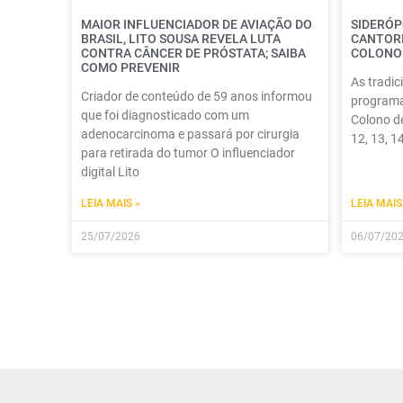
MAIOR INFLUENCIADOR DE AVIAÇÃO DO
SIDERÓP
BRASIL, LITO SOUSA REVELA LUTA
CANTORI
CONTRA CÂNCER DE PRÓSTATA; SAIBA
COLONO
COMO PREVENIR
As tradic
Criador de conteúdo de 59 anos informou
programaç
que foi diagnosticado com um
Colono de
adenocarcinoma e passará por cirurgia
12, 13, 1
para retirada do tumor O influenciador
digital Lito
LEIA MAIS »
LEIA MAIS
25/07/2026
06/07/20