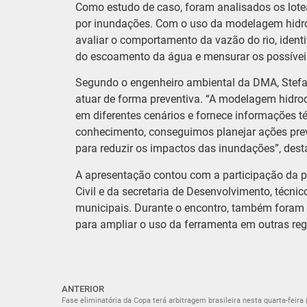
Como estudo de caso, foram analisados os lote
por inundações. Com o uso da modelagem hidro
avaliar o comportamento da vazão do rio, identi
do escoamento da água e mensurar os possíveis
Segundo o engenheiro ambiental da DMA, Stefan
atuar de forma preventiva. “A modelagem hidr
em diferentes cenários e fornece informações 
conhecimento, conseguimos planejar ações preve
para reduzir os impactos das inundações”, dest
A apresentação contou com a participação da pr
Civil e da secretaria de Desenvolvimento, técni
municipais. Durante o encontro, também foram d
para ampliar o uso da ferramenta em outras reg
ANTERIOR
Fase eliminatória da Copa terá arbitragem brasileira nesta quarta-feira 