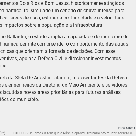
amentos Dois Rios e Bom Jesus, historicamente atingidos
dinâmica, foi simulado um cenário de chuva intensa para
ficar áreas de risco, estimar a profundidade e a velocidade
 impactos sobre a população e a infraestrutura.
o Ballardin, o estudo amplia a capacidade do município de
odinâmica permite compreender o comportamento das águas
técnicas que orientam a tomada de decisões. Com esse
ntivas, apoiar a Defesa Civil e direcionar investimentos
aca.
efeita Stela De Agostin Talamini, representantes da Defesa
cos e engenheiros da Diretoria de Meio Ambiente e servidores
iscutidas novas áreas prioritárias para futuras análises
iões do município.
PRÓXIMO
(1º)
EXCLUSIVO: Fontes dizem que a Rússia aprovou treinamento militar secreto da China em alto nível