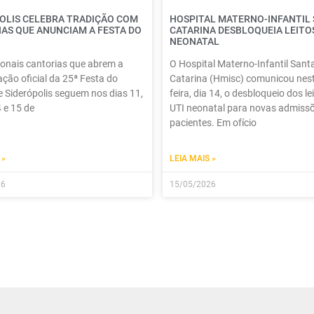
OLIS CELEBRA TRADIÇÃO COM
HOSPITAL MATERNO-INFANTIL
AS QUE ANUNCIAM A FESTA DO
CATARINA DESBLOQUEIA LEITOS
NEONATAL
ionais cantorias que abrem a
O Hospital Materno-Infantil Sant
ão oficial da 25ª Festa do
Catarina (Hmisc) comunicou nest
 Siderópolis seguem nos dias 11,
feira, dia 14, o desbloqueio dos le
4 e 15 de
UTI neonatal para novas admiss
pacientes. Em ofício
 »
LEIA MAIS »
26
15/05/2026