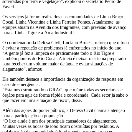
soterradas por terra e vegetação”, explicou o secretário Pedro de
Fáveri.
Os serviços já foram realizados nas comunidades de Linha Braço
Cocal, Linha Vicentina e Linha Ferreira Pontes. Atualmente, as
equipes atuam na Avenida dos Imigrantes, com previsão de avanço
para a Linha Tigre e a Área Industrial I.
O coordenador da Defesa Civil, Luciano Brolesi, reforça que o foco
é evitar a repetição de problemas já enfrentados no início do ano.
“A gente já fez a limpeza de praticamente todo o Rio Tigre e
também pontos do Rio Cocal. A ideia é deixar o sistema preparado
para receber um volume maior de água e evitar situações de
alagamento”, afirmou.
Ele também destaca a importância da organização da resposta em
caso de emergência.
“Estamos estruturando o GRAC, que reúne todas as secretarias e
órgãos para agir de forma rápida e coordenada. Cada setor já sabe o
que fazer em uma situação de risco”, disse.
Além das ações do poder público, a Defesa Civil chama a atenção
para a participação da população.
“O lixo ainda é um dos principais causadores de alagamentos.
Muitas vezes as bocas de lobo ficam obstruídas por resíduos. A
colaboração da comunidade é fundamental para evitar esses