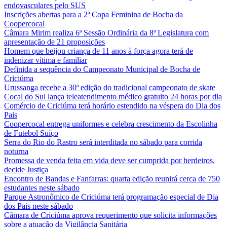
endovasculares pelo SUS
Inscrições abertas para a 2ª Copa Feminina de Bocha da
Coopercocal
Câmara Mirim realiza 6ª Sessão Ordinária da 8ª Legislatura com
apresentação de 21 proposições
Homem que beijou criança de 11 anos à força agora terá de
indenizar vítima e familiar
Definida a sequência do Campeonato Municipal de Bocha de
Criciúma
Urussanga recebe a 30ª edição do tradicional campeonato de skate
Cocal do Sul lança teleatendimento médico gratuito 24 horas por dia
Comércio de Criciúma terá horário estendido na véspera do Dia dos
Pais
Coopercocal entrega uniformes e celebra crescimento da Escolinha
de Futebol Suíço
Serra do Rio do Rastro será interditada no sábado para corrida
noturna
Promessa de venda feita em vida deve ser cumprida por herdeiros,
decide Justiça
Encontro de Bandas e Fanfarras: quarta edição reunirá cerca de 750
estudantes neste sábado
Parque Astronômico de Criciúma terá programação especial de Dia
dos Pais neste sábado
Câmara de Criciúma aprova requerimento que solicita informações
sobre a atuação da Vigilância Sanitária