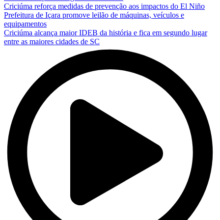
Criciúma reforça medidas de prevenção aos impactos do El Niño
Prefeitura de Içara promove leilão de máquinas, veículos e
equipamentos
Criciúma alcança maior IDEB da história e fica em segundo lugar
entre as maiores cidades de SC