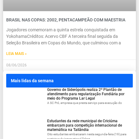
BRASIL NAS COPAS: 2002, PENTACAMPEÃO COM MAESTRIA
Jogadores comemoram a quinta estrela conquistada em
YokohamaCréditos: Acervo CBF A terceira final seguida da
Seleção Brasileira em Copas do Mundo, que culminou com a
LEIA MAIS »
08/06/2026
Mais lidas da semana
Governo de Siderópolis realiza 2º Plantão de
atendimento para regularização Fundiária por
meio do Programa Lar Legal
A SC Pró, empresa que presta serviço para execução do
Estudantes da rede municipal de Criciúma
embarcam para competição internacional de
matemática na Tailândia
Oito estudantes embarcaram nesta segunda-feira (19) para
participar da International Talent