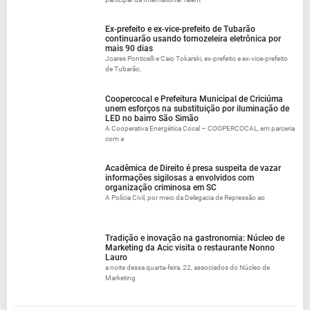
Ex-prefeito e ex-vice-prefeito de Tubarão
continuarão usando tornozeleira eletrônica por
mais 90 dias
Joares Ponticelli e Caio Tokarski, ex-prefeito e ex-vice-prefeito
de Tubarão,
Coopercocal e Prefeitura Municipal de Criciúma
unem esforços na substituição por iluminação de
LED no bairro São Simão
A Cooperativa Energética Cocal – COOPERCOCAL, em parceria
com a
Acadêmica de Direito é presa suspeita de vazar
informações sigilosas a envolvidos com
organização criminosa em SC
A Polícia Civil, por meio da Delegacia de Repressão ao
Tradição e inovação na gastronomia: Núcleo de
Marketing da Acic visita o restaurante Nonno
Lauro
a noite dessa quarta-feira, 22, associados do Núcleo de
Marketing