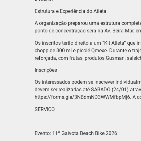
​Estrutura e Experiência do Atleta.
​A organização preparou uma estrutura completa 
ponto de concentração será na Av. Beira-Mar, em
Os inscritos terão direito a um “Kit Atleta” que 
chopp de 300 ml e picolé Qmexe. Durante o traj
reforçada, com frutas, produtos Gusman, salsich
​Inscrições
​Os interessados podem se inscrever individual
devem ser realizadas até SÁBADO (24/01) através
https://forms.gle/3NBdmND3WWMfbpMj6. A cobert
​SERVIÇO
Evento: 11º Gaivota Beach Bike 2026