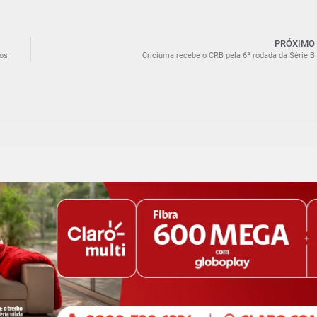
PRÓXIMO
cos
Criciúma recebe o CRB pela 6ª rodada da Série B