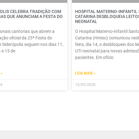
OLIS CELEBRA TRADIÇÃO COM
HOSPITAL MATERNO-INFANTIL
AS QUE ANUNCIAM A FESTA DO
CATARINA DESBLOQUEIA LEITOS
NEONATAL
ionais cantorias que abrem a
O Hospital Materno-Infantil Sant
ão oficial da 25ª Festa do
Catarina (Hmisc) comunicou nest
 Siderópolis seguem nos dias 11,
feira, dia 14, o desbloqueio dos le
4 e 15 de
UTI neonatal para novas admiss
pacientes. Em ofício
 »
LEIA MAIS »
26
15/05/2026