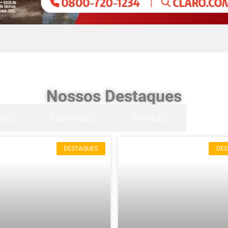
Nossos Destaques
il
Economia
Politica
DESTAQUES
DES