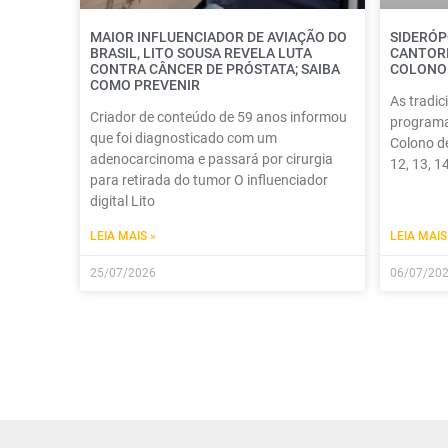
MAIOR INFLUENCIADOR DE AVIAÇÃO DO
SIDERÓP
BRASIL, LITO SOUSA REVELA LUTA
CANTORI
CONTRA CÂNCER DE PRÓSTATA; SAIBA
COLONO
COMO PREVENIR
As tradic
Criador de conteúdo de 59 anos informou
programaç
que foi diagnosticado com um
Colono de
adenocarcinoma e passará por cirurgia
12, 13, 1
para retirada do tumor O influenciador
digital Lito
LEIA MAIS »
LEIA MAIS
25/07/2026
06/07/20