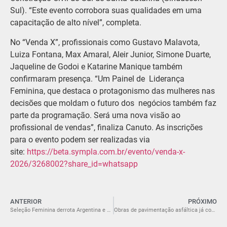
Sul). “Este evento corrobora suas qualidades em uma
capacitação de alto nível”, completa.
No “Venda X”, profissionais como Gustavo Malavota,
Luiza Fontana, Max Amaral, Aleir Junior, Simone Duarte,
Jaqueline de Godoi e Katarine Manique também
confirmaram presença. “Um Painel de Liderança
Feminina, que destaca o protagonismo das mulheres nas
decisões que moldam o futuro dos negócios também faz
parte da programação. Será uma nova visão ao
profissional de vendas”, finaliza Canuto. As inscrições
para o evento podem ser realizadas via
site:
https://beta.sympla.com.br/evento/venda-x-
2026/3268002?share_id=whatsapp
ANTERIOR
PRÓXIMO
Seleção Feminina derrota Argentina e é campeã do Sul-Americano Sub-17
Obras de pavimentação asfáltica já contemplaram 49 ruas na região da Próspera