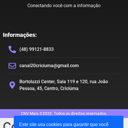
Conectando você com a informação
Informações:
(48) 99121-8833
canal20criciuma@gmail.com
Bortoluzzi Center, Sala 119 e 120, rua João
Pessoa, 45, Centro, Criciúma
CNV Mais ©2023. Todos os direitos reservados.
Com recorde na
Este site usa cookies para garantir que você