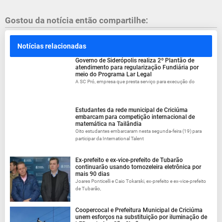
Gostou da notícia então compartilhe:
Notícias relacionadas
Governo de Siderópolis realiza 2º Plantão de
atendimento para regularização Fundiária por
meio do Programa Lar Legal
A SC Pró, empresa que presta serviço para execução do
Estudantes da rede municipal de Criciúma
embarcam para competição internacional de
matemática na Tailândia
Oito estudantes embarcaram nesta segunda-feira (19) para
participar da International Talent
Ex-prefeito e ex-vice-prefeito de Tubarão
continuarão usando tornozeleira eletrônica por
mais 90 dias
Joares Ponticelli e Caio Tokarski, ex-prefeito e ex-vice-prefeito
de Tubarão,
Coopercocal e Prefeitura Municipal de Criciúma
unem esforços na substituição por iluminação de