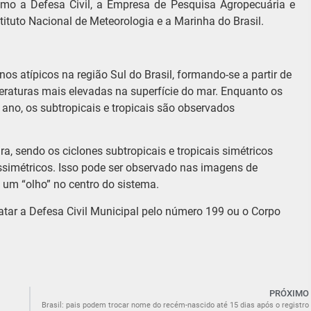
omo a Defesa Civil, a Empresa de Pesquisa Agropecuária e
tituto Nacional de Meteorologia e a Marinha do Brasil.
os atípicos na região Sul do Brasil, formando-se a partir de
raturas mais elevadas na superfície do mar. Enquanto os
ano, os subtropicais e tropicais são observados
ra, sendo os ciclones subtropicais e tropicais simétricos
assimétricos. Isso pode ser observado nas imagens de
o um “olho” no centro do sistema.
tar a Defesa Civil Municipal pelo número 199 ou o Corpo
PRÓXIMO
Brasil: pais podem trocar nome do recém-nascido até 15 dias após o registro