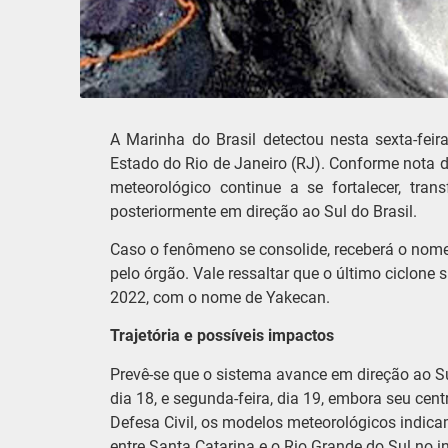
A Marinha do Brasil detectou nesta sexta-fei
Estado do Rio de Janeiro (RJ). Conforme nota d
meteorológico continue a se fortalecer, tra
posteriormente em direção ao Sul do Brasil.
Caso o fenômeno se consolide, receberá o nom
pelo órgão. Vale ressaltar que o último ciclone
2022, com o nome de Yakecan.
Trajetória e possíveis impactos
Prevê-se que o sistema avance em direção ao Su
dia 18, e segunda-feira, dia 19, embora seu ce
Defesa Civil, os modelos meteorológicos indica
entre Santa Catarina e o Rio Grande do Sul no 